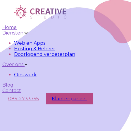
Skip to main content
Skip to navigation
Home
Diensten
Web en Apps
Hosting & Beheer
Doorlopend verbeterplan
Over ons
Ons werk
Blog
Contact
085-2733755
Klantenpaneel